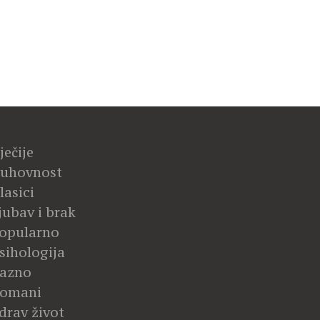
ječije
uhovnost
lasici
jubav i brak
opularno
sihologija
azno
omani
drav život