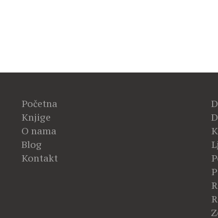
Početna
D
Knjige
D
O nama
K
Blog
L
Kontakt
P
P
R
R
Z