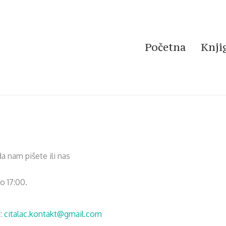
Početna
Knji
 nam pišete ili nas
 17:00.
l
:
citalac.kontakt@gmail.com