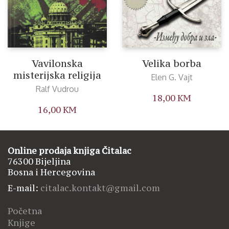
Vavilonska
Velika borba
misterijska religija
Elen G. Vajt
Ralf Vudrou
18,00
KM
16,00
KM
Online prodaja knjiga Čitalac
76300 Bijeljina
Bosna i Hercegovina
E-mail:
citalac.kontakt@gmail.com
Početna
Knjige