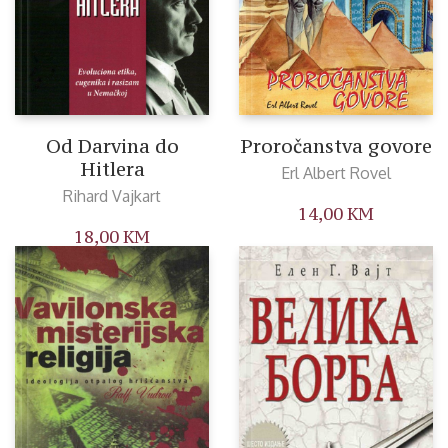
Od Darvina do
Proročanstva govore
Hitlera
Erl Albert Rovel
Rihard Vajkart
14,00
KM
18,00
KM