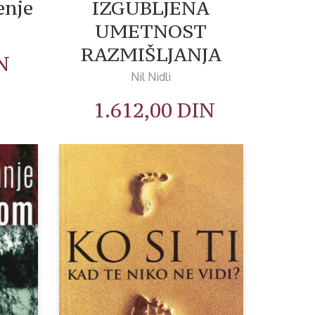
enje
IZGUBLJENA
UMETNOST
RAZMIŠLJANJA
N
Nil Nidli
1.612,00
DIN