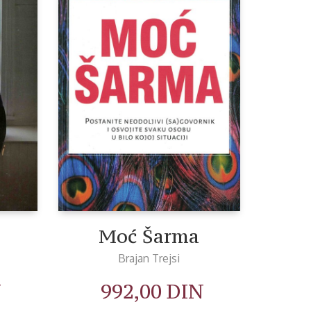
Moć Šarma
Brajan Trejsi
N
992,00
DIN