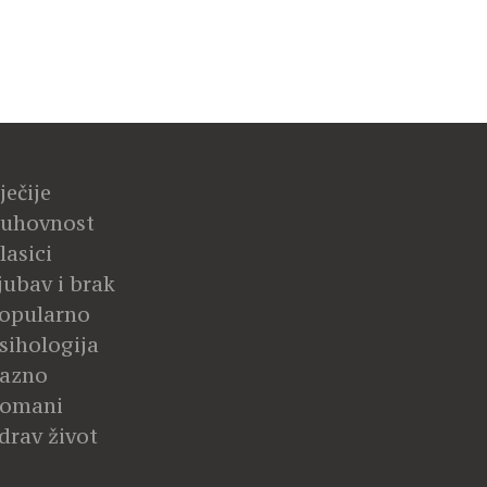
ječije
uhovnost
lasici
jubav i brak
opularno
sihologija
azno
omani
drav život