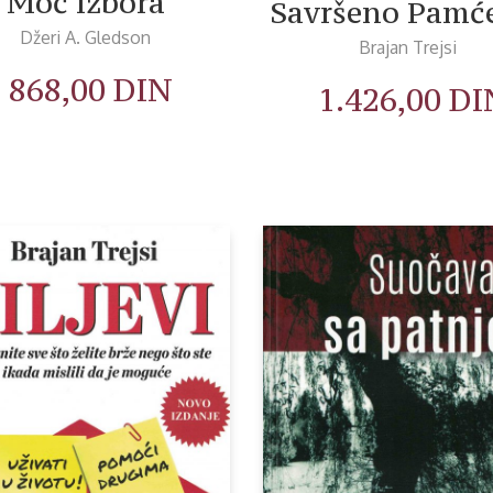
Moć izbora
Savršeno Pamć
Džeri A. Gledson
Brajan Trejsi
868,00
DIN
1.426,00
DI