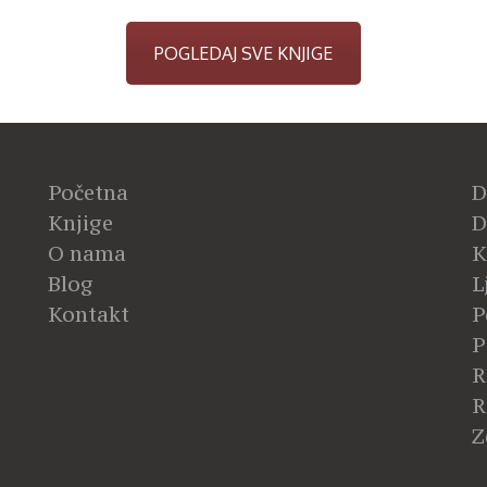
POGLEDAJ SVE KNJIGE
Početna
D
Knjige
D
O nama
K
Blog
L
Kontakt
P
P
R
R
Z