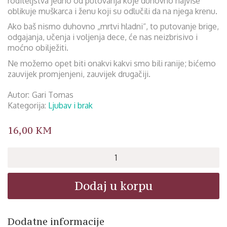
roditeljstva jedno od putovanja koje duhovno najviše
oblikuje muškarca i ženu koji su odlučili da na njega krenu.
Ako baš nismo duhovno „mrtvi hladni“, to putovanje brige,
odgajanja, učenja i voljenja dece, će nas neizbrisivo i
moćno obilježiti.
Ne možemo opet biti onakvi kakvi smo bili ranije; bićemo
zauvijek promjenjeni, zauvijek drugačiji.
Autor
Gari Tomas
Kategorija:
Ljubav i brak
16,00
KM
Sveto
roditeljstvo
količina
Dodaj u korpu
Dodatne informacije