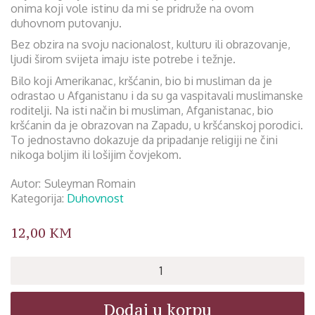
onima koji vole istinu da mi se pridruže na ovom
duhovnom putovanju.
Bez obzira na svoju nacionalost, kulturu ili obrazovanje,
ljudi širom svijeta imaju iste potrebe i težnje.
Bilo koji Amerikanac, kršćanin, bio bi musliman da je
odrastao u Afganistanu i da su ga vaspitavali muslimanske
roditelji. Na isti način bi musliman, Afganistanac, bio
kršćanin da je obrazovan na Zapadu, u kršćanskoj porodici.
To jednostavno dokazuje da pripadanje religiji ne čini
nikoga boljim ili lošijim čovjekom.
Autor
Suleyman Romain
Kategorija:
Duhovnost
12,00
KM
Čežnja
za
rajem
Dodaj u korpu
količina